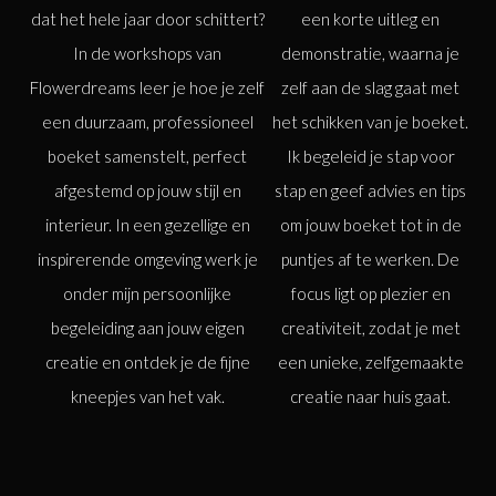
dat het hele jaar door schittert?
een korte uitleg en
In de workshops van
demonstratie, waarna je
Flowerdreams leer je hoe je zelf
zelf aan de slag gaat met
een duurzaam, professioneel
het schikken van je boeket.
boeket samenstelt, perfect
Ik begeleid je stap voor
afgestemd op jouw stijl en
stap en geef advies en tips
interieur. In een gezellige en
om jouw boeket tot in de
inspirerende omgeving werk je
puntjes af te werken. De
onder mijn persoonlijke
focus ligt op plezier en
begeleiding aan jouw eigen
creativiteit, zodat je met
creatie en ontdek je de fijne
een unieke, zelfgemaakte
kneepjes van het vak.
creatie naar huis gaat.