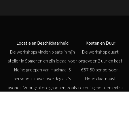
Locatie en Beschikbaarheid
Kosten en Duur
De workshops vinden plaats in mijn
De workshop duurt
atelier in Someren en zijn ideaal voor
ongeveer 2 uur en kost
kleine groepen van maximaal 5
€57,50 per persoon.
personen, zowel overdag als ’s
Houd daarnaast
avonds. Voor grotere groepen, zoals
rekening met een extra
bedrijfsworkshops of speciale
bedrag tussen de €75
gelegenheden, kan ik de workshop
en €150 voor de
ook op locatie verzorgen. Dit maakt
grootte en volheid van
het een leuke, creatieve activiteit
jouw boeket, zodat je