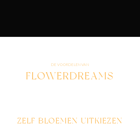
DE VOORDELEN VAN
FLOWERDREAMS
ZELF BLOEMEN UITKIEZEN
Bij Flowerdreams kun je jouw eigen bloemen en stijlen
kiezen, zodat elk arrangement volledig past bij jouw