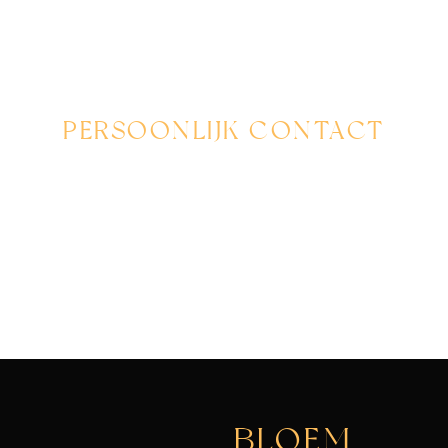
PERSOONLIJK CONTACT
Flowerdreams biedt je een persoonlijke ervaring, met
aandacht voor jouw wensen en advies op maat voor elk
bloemarrangement.
BLOEM