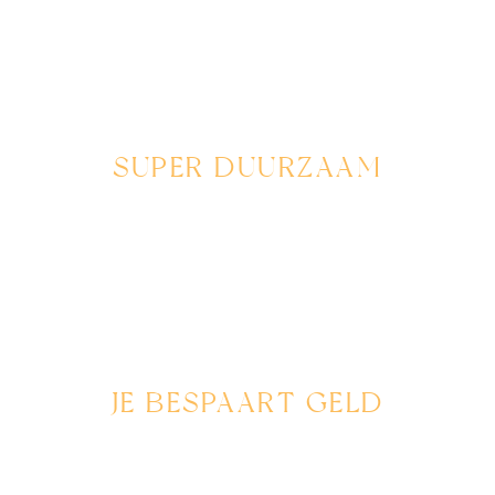
persoonlijke smaak en interieur.
SUPER DUURZAAM
Met zijden bloemen kies je voor een milieuvriendelijk
alternatief dat seizoen na seizoen mooi blijft, zonder
verspilling of vervanging.
JE BESPAART GELD
Geniet van een prachtig, blijvend boeket zonder de
terugkerende kosten van verse bloemen die slechts kort
meegaan.