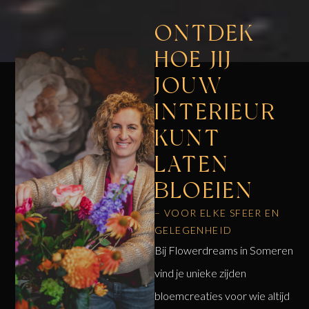
ONTDEK
HOE JIJ
JOUW
INTERIEUR
KUNT
LATEN
BLOEIEN
– VOOR ELKE SFEER EN
GELEGENHEID
Bij Flowerdreams in Someren
vind je unieke zijden
bloemcreaties voor wie altijd